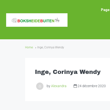
Page 
Home
Inge, Corinya Wendy
Inge, Corinya Wendy
by
Alexandra
24 décembre 2020