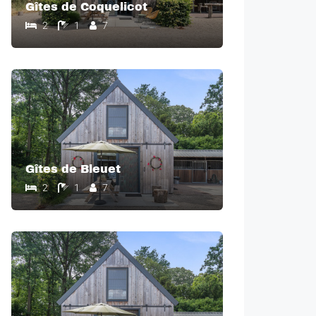
Gîtes de Coquelicot
2
1
7
Gîtes de Bleuet
2
1
7