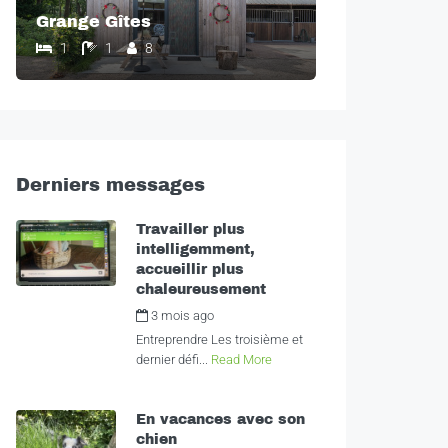
Grange Gîtes
1
1
8
Derniers messages
Travailler plus
intelligemment,
accueillir plus
chaleureusement
3 mois ago
by
Alexandra
Entreprendre Les troisième et
dernier défi...
Read More
En vacances avec son
chien