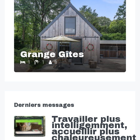
Grange Gîtes
1
1
8
Derniers messages
Travailler plus
intelligemment,
accueillir plus
chaleureusement