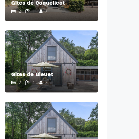
Gîtes de Coquelicot
2
1
7
Gîtes de Bleuet
2
1
7