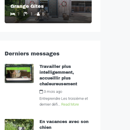
Grange Gîtes
1
1
8
Derniers messages
Travailler plus
intelligemment,
accueillir plus
chaleureusement
3 mois ago
by
Alexandra
Entreprendre Les troisième et
dernier défi...
Read More
En vacances avec son
chien