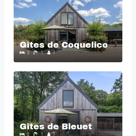
Gîtes de Coquelicot
2
1
7
Gîtes de Bleuet
2
1
7