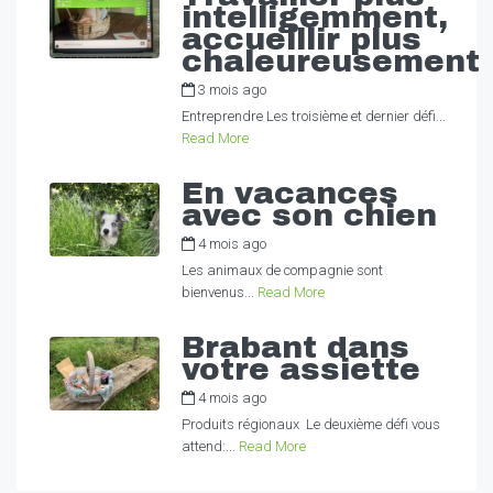
intelligemment,
accueillir plus
chaleureusement
3 mois ago
by
Alexandra
Entreprendre Les troisième et dernier défi...
Read More
En vacances
avec son chien
4 mois ago
by
Alexandra
Les animaux de compagnie sont
bienvenus...
Read More
Brabant dans
votre assiette
4 mois ago
by
Alexandra
Produits régionaux Le deuxième défi vous
attend:...
Read More